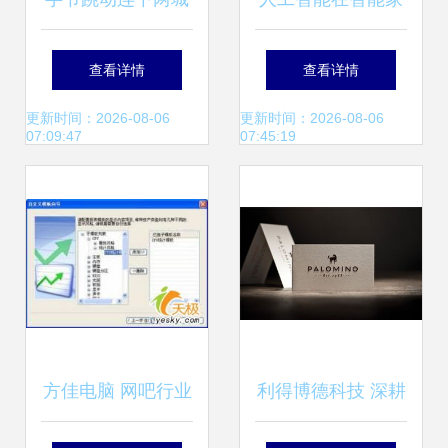
收购游戏公司背后
居的应用系列之 什
查看详情
查看详情
同步投资网红饰
么是人工智能？
更新时间：2026-08-06
更新时间：2026-08-06
07:09:47
07:45:19
品“acc超级饰”，小
米战投亦显露出场
身影——IT桔子周
报解读本周计算机
方佳电脑 网吧行业
利得博德科技 深耕
软硬件事件