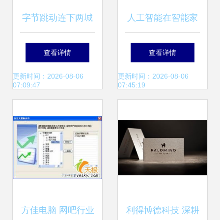
字节跳动连下两城
人工智能在智能家
收购游戏公司背后
居的应用系列之 什
查看详情
查看详情
同步投资网红饰
么是人工智能？
更新时间：2026-08-06
更新时间：2026-08-06
07:09:47
07:45:19
品“acc超级饰”，小
米战投亦显露出场
身影——IT桔子周
报解读本周计算机
方佳电脑 网吧行业
利得博德科技 深耕