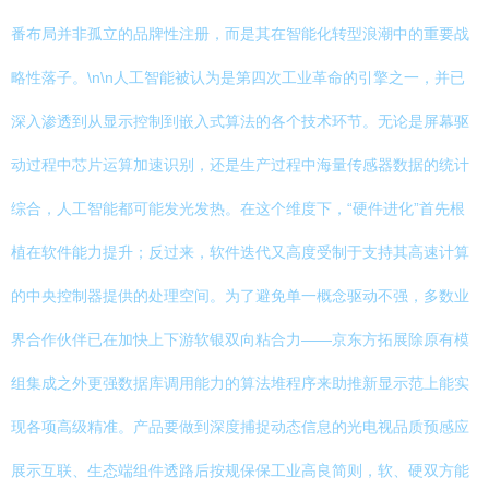
番布局并非孤立的品牌性注册，而是其在智能化转型浪潮中的重要战
略性落子。\n\n人工智能被认为是第四次工业革命的引擎之一，并已
深入渗透到从显示控制到嵌入式算法的各个技术环节。无论是屏幕驱
动过程中芯片运算加速识别，还是生产过程中海量传感器数据的统计
综合，人工智能都可能发光发热。在这个维度下，“硬件进化”首先根
植在软件能力提升；反过来，软件迭代又高度受制于支持其高速计算
的中央控制器提供的处理空间。为了避免单一概念驱动不强，多数业
界合作伙伴已在加快上下游软银双向粘合力——京东方拓展除原有模
组集成之外更强数据库调用能力的算法堆程序来助推新显示范上能实
现各项高级精准。产品要做到深度捕捉动态信息的光电视品质预感应
展示互联、生态端组件透路后按规保保工业高良简则，软、硬双方能