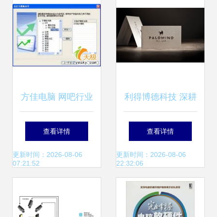
米战投亦显露出场
身影——IT桔子周
报解读本周计算机
方佳电脑 网吧行业
利得博德科技 深耕
软硬件事件
整体解决方案的管
计算机软硬件，赋
查看详情
查看详情
理之道
能数字未来
更新时间：2026-08-06
更新时间：2026-08-06
07:21:52
22:32:06